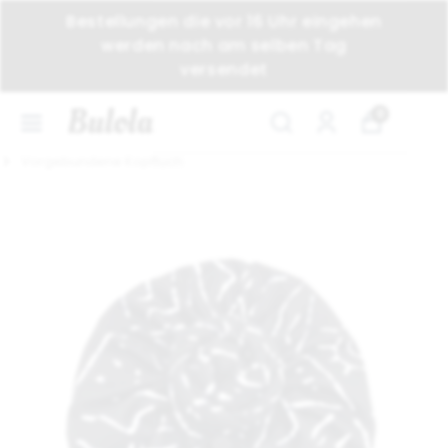
Bestellungen die vor 16 Uhr eingehen
werden nach am selben Tag
versendet
0
Vorgebundene Kopftuch