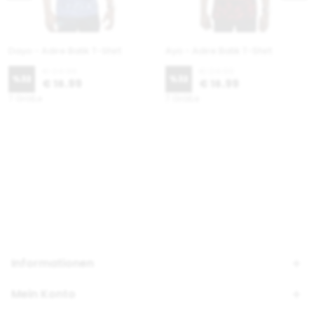
Dayo - Adire Batik T-Shirt
Ayo - Adire Batik T-Shirt
€ 24.99
€ 24.99
%
32
%
32
€ 16.99
€ 16.99
7 Größe
7 Größe
Informationen
Mein Konto